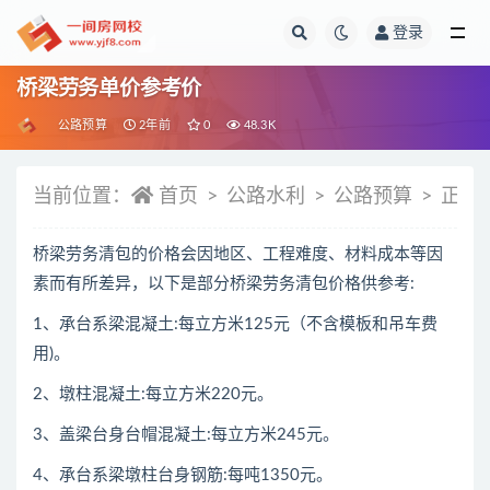
登录
全部
桥梁劳务单价参考价
公路预算
2年前
0
48.3K
当前位置：
首页
公路水利
公路预算
正文
桥梁劳务清包的价格会因地区、工程难度、材料成本等因
素而有所差异，以下是部分桥梁劳务清包价格供参考:
1、承台系梁混凝土:每立方米125元（不含模板和吊车费
用)。
2、墩柱混凝土:每立方米220元。
3、盖梁台身台帽混凝土:每立方米245元。
4、承台系梁墩柱台身钢筋:每吨1350元。