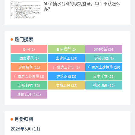
50个抽水台班的现场签证，审计不认怎么
办？
热门搜索
BIM
(1)
BIM模型
(2)
BIM考试
(54)
图集规范
(1)
土建施工
(19)
安装识图
(9)
定额解释
(11)
广联达云计价
(6)
广联达土建算量
(29)
广联达安装算量
(3)
建筑识图
(3)
文本样本
(23)
经验数据
(83)
表格工具
(32)
视频动画
(82)
造价管理
(261)
月份归档
(11)
2026年6月