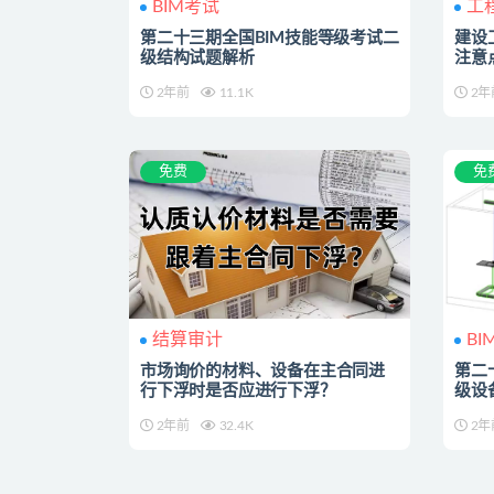
BIM考试
工
第二十三期全国BIM技能等级考试二
建设
级结构试题解析
注意
2年前
11.1K
2年
免费
免
结算审计
BI
市场询价的材料、设备在主合同进
第二
行下浮时是否应进行下浮？
级设
2年前
32.4K
2年