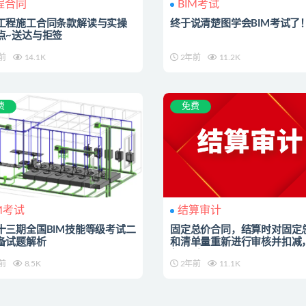
程合同
BIM考试
工程施工合同条款解读与实操
终于说清楚图学会BIM考试了
点~送达与拒签
前
14.1K
2年前
11.2K
费
免费
M考试
结算审计
十三期全国BIM技能等级考试二
固定总价合同，结算时对固定
备试题解析
和清单量重新进行审核并扣减
怎么看？
前
8.5K
2年前
11.1K