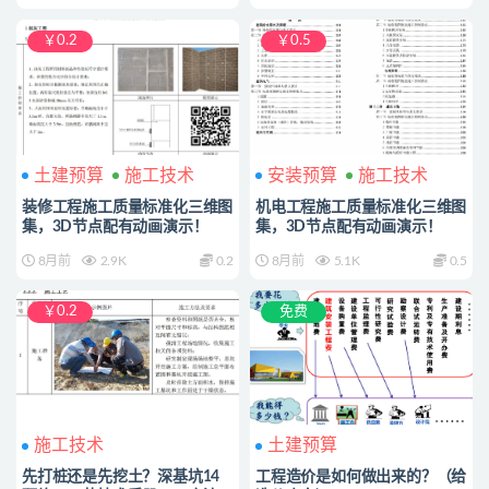
￥0.2
￥0.5
土建预算
施工技术
安装预算
施工技术
装修工程施工质量标准化三维图
机电工程施工质量标准化三维图
集，3D节点配有动画演示！
集，3D节点配有动画演示！
8月前
2.9K
0.2
8月前
5.1K
0.5
￥0.2
免费
施工技术
土建预算
先打桩还是先挖土？深基坑14
工程造价是如何做出来的？（给