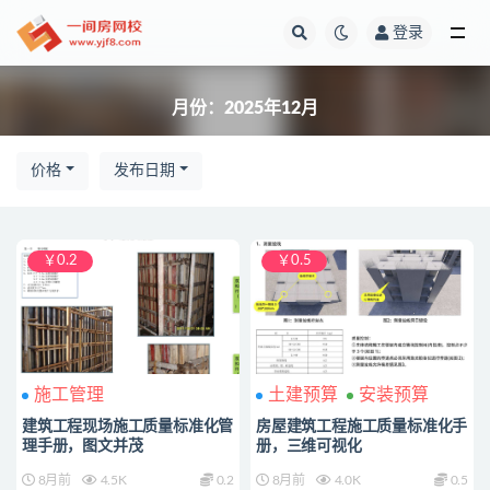
登录
全部
月份：2025年12月
价格
发布日期
￥0.2
￥0.5
施工管理
土建预算
安装预算
建筑工程现场施工质量标准化管
房屋建筑工程施工质量标准化手
理手册，图文并茂
册，三维可视化
8月前
4.5K
0.2
8月前
4.0K
0.5