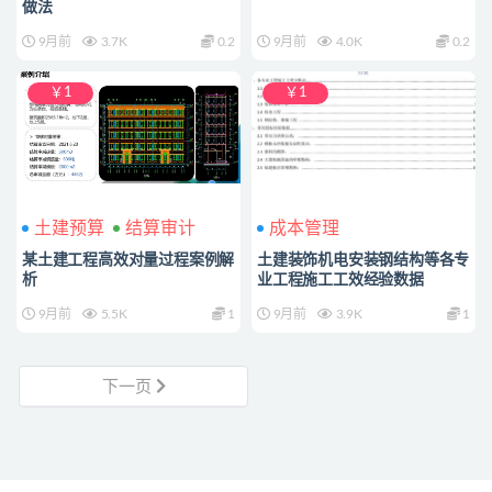
做法
9月前
3.7K
0.2
9月前
4.0K
0.2
￥1
￥1
土建预算
结算审计
成本管理
某土建工程高效对量过程案例解
土建装饰机电安装钢结构等各专
析
业工程施工工效经验数据
9月前
5.5K
1
9月前
3.9K
1
下一页