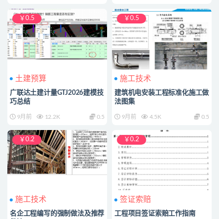
￥0.5
￥0.5
土建预算
施工技术
广联达土建计量GTJ2026建模技
建筑机电安装工程标准化施工做
巧总结
法图集
9月前
12.2K
0.5
9月前
4.5K
0.5
￥0.2
￥0.2
施工技术
签证索赔
名企工程编写的强制做法及推荐
工程项目签证索赔工作指南