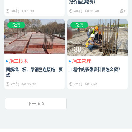
报价含战略价）
2年前
5.0K
2年前
11.4K
8
免费
免费
施工技术
施工管理
图解墙、板、梁钢筋连接施工要
工程中的影像资料要怎么留？
点
2年前
15.0K
2年前
7.6K
下一页