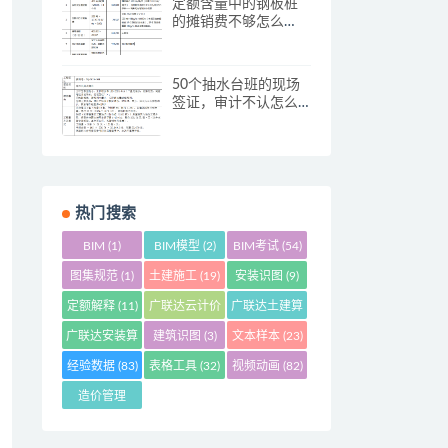
定额含量中的钢板桩
的摊销费不够怎么
办？
50个抽水台班的现场
签证，审计不认怎么
办？
热门搜索
BIM
(1)
BIM模型
(2)
BIM考试
(54)
图集规范
(1)
土建施工
(19)
安装识图
(9)
定额解释
(11)
广联达云计价
广联达土建算
(6)
量
(29)
广联达安装算
建筑识图
(3)
文本样本
(23)
量
(3)
经验数据
(83)
表格工具
(32)
视频动画
(82)
造价管理
(261)