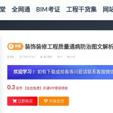
堂
全网通
BIM考证
工程干货集
网
装饰装修工程质量通病防治图文解
#
转载
匿名
2025-07-03
施工管理
0
2.6K
欢迎学习
丨 如有下载或观看等问题请联系客服微信yj
0.3
房币
【会员免费】开通VIP尊享特权
立即购买
升级会员