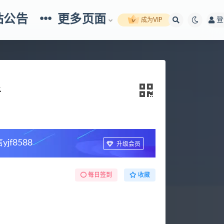
站公告
更多页面
登
成为VIP
析
f8588
升级会员
每日签到
收藏