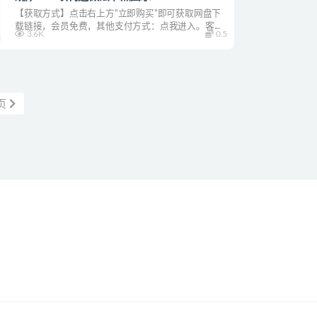
【获取方式】点击右上方“立即购买”即可获取网盘下
载链接，会员免费，其他支付方式：点我进入。客...
3.6K
0.5
页