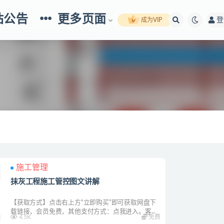
站公告
更多页面
登
成为VIP
施工管理
抹灰工程施工管控图文讲解
【获取方式】点击右上方“立即购买”即可获取网盘下
载链接，会员免费，其他支付方式：点我进入。客...
4.5K
免费